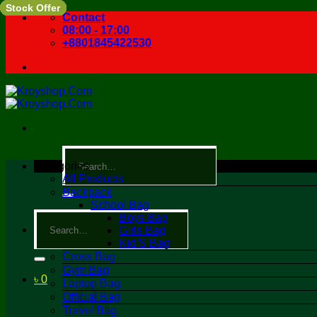
Stock Offer
Stock Offer
Stock Offer
Stock Offer
Stock Offer
Stock Offer
Skip
Contact
to
08:00 - 17:00
content
+8801845422530
Search
for:
Categories
All Products
Backpack
School Bag
Search
Boys Bag
for:
Girls Bag
Kid’S Bag
Cross Bag
Gym Bag
৳
0
Laptop Bag
Official Bag
Travel Bag