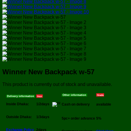
Winner New Backpack w-57
This product is currently out of stock and unavailable.
Other information
Grade
Delivery information
Days
Inside Dhaka:
1/2days
Cash on delivery
available
Outside Dhaka:
1/3days
5pc+ order advance
5%
Exchange Policy
2days