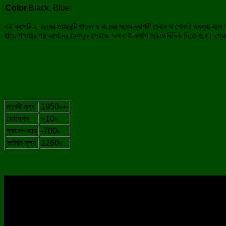
Color
Black, Blue
এই ব্যাগটি ২ বছরের ওয়ারেন্টি পাবেন ২ বছরের মধ্যে ব্যাগটি চেইন বা শেলাই সমস্যা হল
হাতে পাওয়ার পর আমাদের ফেসবুক পেইজে অথবা ই-কমার্স সাইটে রিভিউ দিতে হবে। প্রোডা
মার্কেট মূল্য
1950৳+-
ডোনেশন
+10৳
ক্রয়শপ ছাড়
-700৳
বর্তমান মূল্য
1260৳