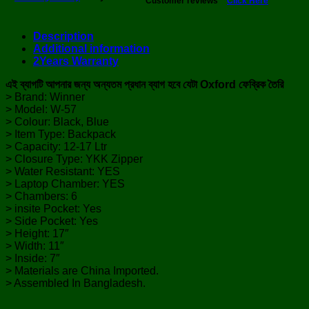
Customer reviews
Click Here
Description
Additional information
2Years Warranty
এই ব্যাগটি আপনার জন্য অন্যতম প্রধান ব্যাগ হবে যেটা Oxford ফেব্রিক তৈরি
> Brand: Winner
> Model: W-57
> Colour: Black, Blue
> Item Type: Backpack
> Capacity: 12-17 Ltr
> Closure Type: YKK Zipper
> Water Resistant: YES
> Laptop Chamber: YES
> Chambers: 6
> insite Pocket: Yes
> Side Pocket: Yes
> Height: 17″
> Width: 11″
> Inside: 7″
> Materials are China Imported.
> Assembled In Bangladesh.