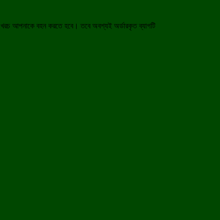
াওয়া খরচ আপনাকে বহন করতে হবে। তবে অবশ্যই অর্ডারকৃত ব্যাগটি