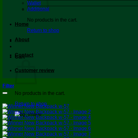
Wallet
Additional
No products in the cart.
Home
Return to shop
About
Contact
Cart
Customer review
Filter
No products in the cart.
Return to shop