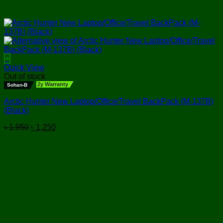
+
Quick View
Out of stock
2y Warranty
Sohan-B
Arctic Hunter New Laptop/Office/Travel BackPack (M-137B)
(Black)
Original
Current
৳
1,950
৳
1,250
price
price
was:
is:
৳ 1,950.
৳ 1,250.