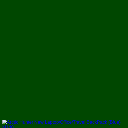
৳ 1,650.
৳ 1,150.