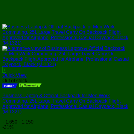
+
Quick View
Out of stock
1y Warranty
Rainer
Business Laptop & Official Backpack for Men Work
Commuting, 25L Large Travel Carry On Backpack Flight
Approved for Airplane, Professional Casual Daypack, Black
(M-1321)
Original
Current
৳
1,650
৳
1,150
price
price
-31%
was:
is: