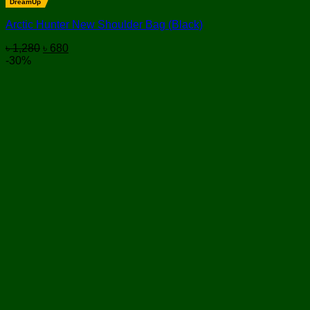
DreamUp
Arctic Hunter New Shoulder Bag (Black)
Original
Current
৳
1,280
৳
680
price
price
-30%
was:
is:
৳ 1,280.
৳ 680.