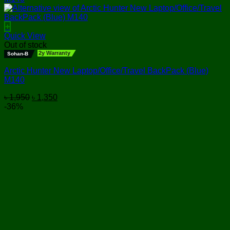
+
Quick View
Out of stock
2y Warranty
Sohan-B
Arctic Hunter New Laptop/Office/Travel BackPack (Blue)
M140
Original
Current
৳
1,950
৳
1,350
price
price
-36%
was:
is:
৳ 1,950.
৳ 1,350.