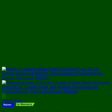
+
This
Quick View
product
1y Warranty
Rainer
has