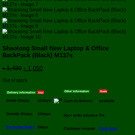
Shaolong Small New Laptop & Office
BackPack (Black) M137s
Original
Current
৳
1,480
৳
1,050
price
price
Out of stock
was:
is:
৳ 1,480.
৳ 1,050.
Other information
Grade
Delivery information
Days
Inside Dhaka:
1/2days
Cash on delivery
available
Outside Dhaka:
1/3days
5pc+ order advance
5%
Exchange Policy
2days
Customer reviews
Click Here