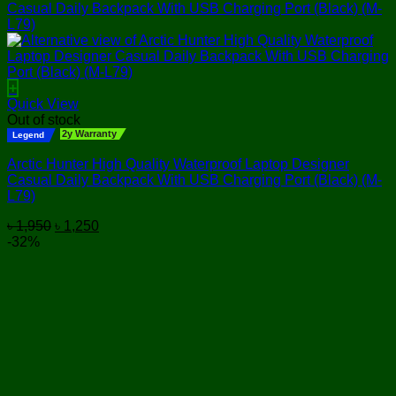
+
Quick View
Out of stock
2y Warranty
Legend
Arctic Hunter High Quality Waterproof Laptop Designer
Casual Daily Backpack With USB Charging Port (Black) (M-
L79)
Original
Current
৳
1,950
৳
1,250
price
price
-32%
was:
is:
৳ 1,950.
৳ 1,250.