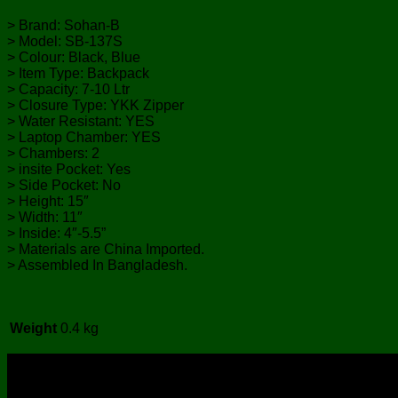
> Brand: Sohan-B
> Model: SB-137S
> Colour: Black, Blue
> Item Type: Backpack
> Capacity: 7-10 Ltr
> Closure Type: YKK Zipper
> Water Resistant: YES
> Laptop Chamber: YES
> Chambers: 2
> insite Pocket: Yes
> Side Pocket: No
> Height: 15″
> Width: 11″
> Inside: 4″-5.5”
> Materials are China Imported.
> Assembled In Bangladesh.
Weight
0.4 kg