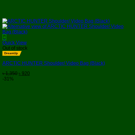
+
Quick View
Out of stock
DreamUp
ARCTIC HUNTER Shoulder/ Video Bag (Black)
Original
Current
৳
1,350
৳
920
price
price
-31%
was:
is:
৳ 1,350.
৳ 920.