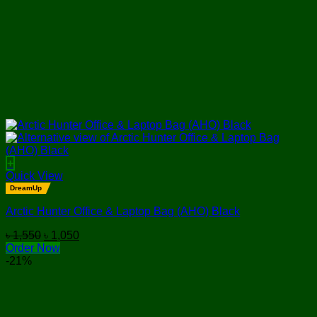
+
Quick View
DreamUp
Arctic Hunter Office & Laptop Bag (AHO) Black
Original
Current
৳
1,550
৳
1,050
price
price
Order Now
was:
is:
-21%
৳ 1,550.
৳ 1,050.