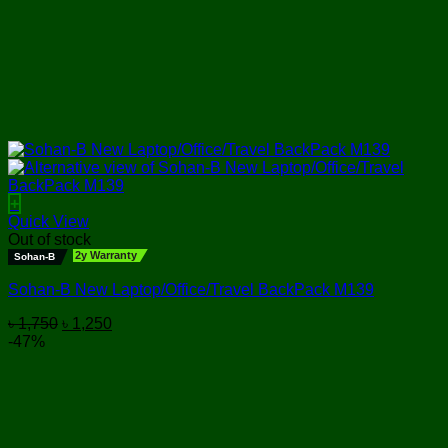
+
Quick View
Out of stock
2y Warranty
Sohan-B
Sohan-B New Laptop/Office/Travel BackPack M139
Original
Current
৳
1,750
৳
1,250
price
price
-47%
was:
is:
৳ 1,750.
৳ 1,250.