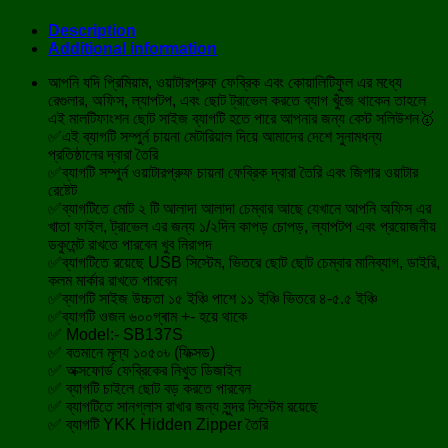
Description
Additional information
আপনি যদি প্রিমিয়াম, ওয়াটারপ্রুফ ফেব্রিক এবং কোয়ালিটিফুল এর মধ্যে
রেগুলার, অফিস, ল্যাপটপ, এবং ছোট ট্রাভেল করতে ব্যাগ খুঁজে থাকেন তাহলে
এই মালটিফাংশন ছোট সাইজ ব্যাগটি হতে পারে আপনার জন্য বেস্ট সলিউশন🥇
✅এই ব্যাগটি সম্পুর্ন চায়না মেটারিয়াল দিয়ে আমাদের দেশে সুনামধন্য
প্রতিষ্ঠানের দ্বারা তৈরি
✅ব্যাগটি সম্পুর্ন ওয়াটারপ্রুফ চায়না ফেব্রিক দ্বারা তৈরি এবং জিপার ওয়াটার
রেষ্টেট
✅ব্যাগটিতে মোট ২ টি আলাদা আলাদা চেম্বার আছে যেখানে আপনি অফিস এর
খাতা ফাইল, ট্রাভেল এর জন্য ১/২দিন কাপড় চোপড়, ল্যাপটপ এবং প্রয়োজনীয়
ডকুমেন্ট রাখতে পারবেন খুব নিরাপদ
✅ব্যাগটিতে রয়েছে USB সিস্টেম, ভিতরে ছোট ছোট চেম্বার মানিব্যাগ, ডাইরি,
কলম মার্কার রাখতে পারবেন
✅ব্যাগটি সাইজ উচ্চতা ১৫ ইঞ্চি পাশে ১১ ইঞ্চি ভিতরে ৪-৫.৫ ইঞ্চি
✅ব্যাগটি ওজন ৬০০গ্ৰাম +- হয়ে থাকে
✅ Model:- SB137S
✅ বতমানে মূল্য ১০৫০৳ (ফিক্সড)
✅ অক্সফোর্ড ফেব্রিকের নিখুত ডিজাইন
✅ ব্যাগটি চাইলে ছোট বড় করতে পারবেন
✅ ব্যাগটিতে সানগ্লাস রাখার জন্য সুন্দর সিস্টেম রয়েছে
✅ ব্যাগটি YKK Hidden Zipper তৈরি