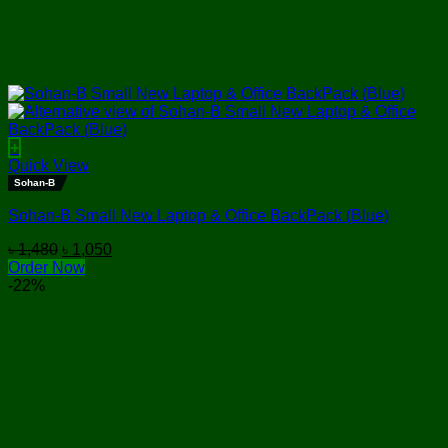
+
Quick View
Sohan-B
Sohan-B Small New Laptop & Office BackPack (Blue)
Original
Current
৳
1,480
৳
1,050
price
price
Order Now
was:
is:
-22%
৳ 1,480.
৳ 1,050.