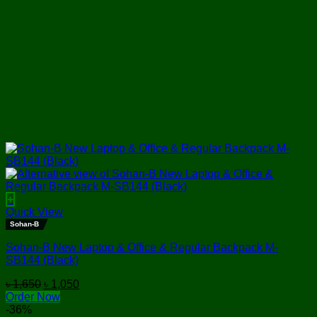
+
Quick View
Sohan-B
Sohan-B New Laptop & Office & Regular Backpack M-
SB144 (Black)
Original
Current
৳
1,650
৳
1,050
price
price
Order Now
was:
is:
-36%