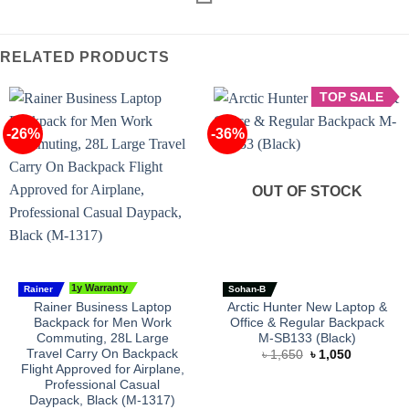
RELATED PRODUCTS
TOP SALE
-26%
-36%
OUT OF STOCK
1y Warranty
Rainer
Sohan-B
Rainer Business Laptop
Arctic Hunter New Laptop &
Backpack for Men Work
Office & Regular Backpack
Commuting, 28L Large
M-SB133 (Black)
Travel Carry On Backpack
Original
Current
৳
1,650
৳
1,050
price
price
Flight Approved for Airplane,
was:
is:
Professional Casual
৳ 1,650.
৳ 1,050.
Daypack, Black (M-1317)