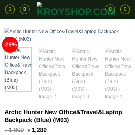
Skip
to
content
-29%
Arctic Hunter New Office&Travel&Laptop
Backpack (Blue) (M03)
Original
Current
৳
1,800
৳
1,280