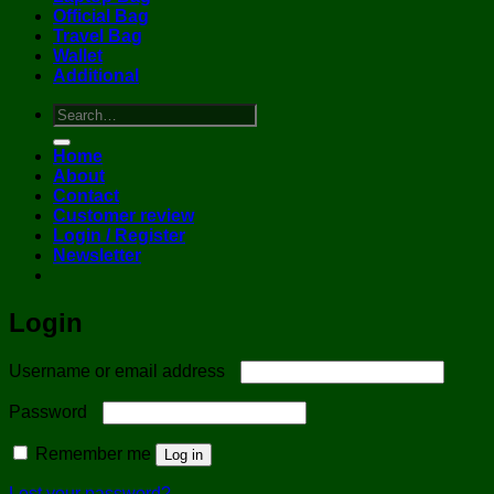
Official Bag
Travel Bag
Wallet
Additional
Search
for:
Home
About
Contact
Customer review
Login / Register
Newsletter
Login
Required
Username or email address
Required
Password
Remember me
Log in
Lost your password?