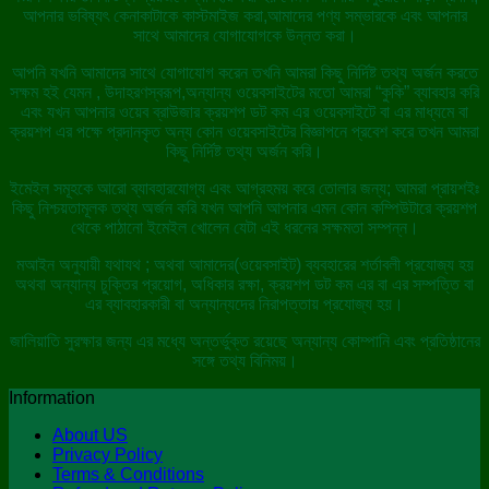
আপনার ভবিষ্যৎ কেনাকাটাকে কাস্টমাইজ করা,আমাদের পণ্য সম্ভারকে এবং আপনার
সাথে আমাদের যোগাযোগকে উন্নত করা।
আপনি যখনি আমাদের সাথে যোগাযোগ করেন তখনি আমরা কিছু নির্দিষ্ট তথ্য অর্জন করতে
সক্ষম হই যেমন , উদাহরণস্বরূপ,অন্যান্য ওয়েবসাইটের মতো আমরা “কুকি” ব্যাবহার করি
এবং যখন আপনার ওয়েব ব্রাউজার ক্রয়শপ ডট কম এর ওয়েবসাইটে বা এর মাধ্যমে বা
ক্রয়শপ এর পক্ষে প্রদানকৃত অন্য কোন ওয়েবসাইটের বিজ্ঞাপনে প্রবেশ করে তখন আমরা
কিছু নির্দিষ্ট তথ্য অর্জন করি।
ইমেইল সমূহকে আরো ব্যাবহারযোগ্য এবং আগ্রহময় করে তোলার জন্য; আমরা প্রায়শইঃ
কিছু নিশ্চয়তামূলক তথ্য অর্জন করি যখন আপনি আপনার এমন কোন কম্পিউটারে ক্রয়শপ
থেকে পাঠানো ইমেইল খোলেন যেটা এই ধরনের সক্ষমতা সম্পন্ন।
মআইন অনুযায়ী যথাযথ ; অথবা আমাদের(ওয়েবসাইট) ব্যবহারের শর্তাবলী প্রযোজ্য হয়
অথবা অন্যান্য চুক্তির প্রয়োগ, অধিকার রক্ষা, ক্রয়শপ ডট কম এর বা এর সম্পত্তি বা
এর ব্যাবহারকারী বা অন্যান্যদের নিরাপত্তায় প্রযোজ্য হয়।
জালিয়াতি সুরক্ষার জন্য এর মধ্যে অন্তর্ভুক্ত রয়েছে অন্যান্য কোম্পানি এবং প্রতিষ্ঠানের
সঙ্গে তথ্য বিনিময়।
Information
About US
Privacy Policy
Terms & Conditions