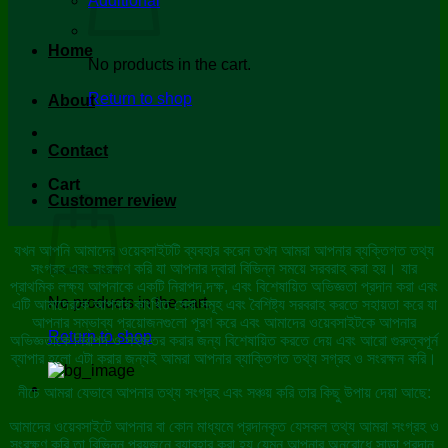
Additional
Home
No products in the cart.
Return to shop
About
Contact
Cart
Customer review
যখন আপনি আমাদের ওয়েবসাইটটি ব্যবহার করেন তখন আমরা আপনার ব্যক্তিগত তথ্য
সংগ্রহ এবং সংরক্ষণ করি যা আপনার দ্বারা বিভিন্ন সময়ে সরবরাহ করা হয়। যার
প্রাথমিক লক্ষ্য আপনাকে একটি নিরাপদ,দক্ষ, এবং বিশেষায়িত অভিজ্ঞতা প্রদান করা এবং
No products in the cart.
এটি আমাদেরকে আপনার কাংখিত সেবা সমূহ এবং বৈশিষ্ট্য সরবরাহ করতে সহায়তা করে যা
আপনার সম্ভাব্য প্রয়োজনগুলো পূরণ করে এবং আমাদের ওয়েবসাইটকে আপনার
Return to shop
অভিজ্ঞতাকে নিরাপদ ও সহজতর করার জন্য বিশেষায়িত করতে দেয় এবং আরো গুরুত্বপূর্ন
ব্যাপার হলো এটা করার জন্যই আমরা আপনার ব্যাক্তিগত তথ্য সগ্রহ ও সংরক্ষন করি।
নীচে আমরা যেভাবে আপনার তথ্য সংগ্রহ এবং সঞ্চয় করি তার কিছু উপায় দেয়া আছে:
আমাদের ওয়েবসাইটে আপনার বা কোন মাধ্যমে প্রদানকৃত যেসকল তথ্য আমরা সংগ্রহ ও
সংরক্ষণ করি তা বিভিন্ন প্রয়জনে ব্যাবহার করা হয় যেমন আপনার অনুরোধে সাড়া প্রদান,