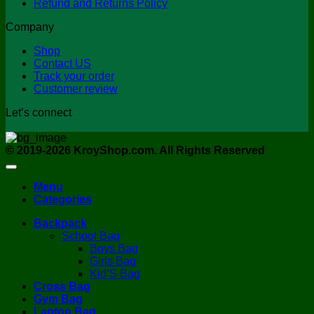
Refund and Returns Policy
Company
Shop
Contact US
Track your order
Customer review
Let’s connect
© 2019-2026 KroyShop.com. All Rights Reserved
Menu
Categories
Backpack
School Bag
Boys Bag
Girls Bag
Kid’S Bag
Cross Bag
Gym Bag
Laptop Bag